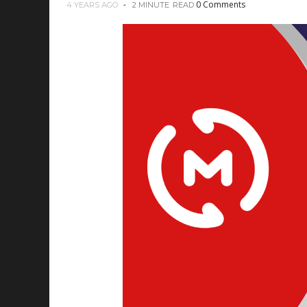
0 Comments
4 YEARS AGO
2 MINUTE
READ