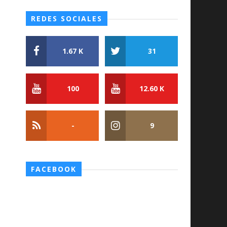
REDES SOCIALES
1.67 K
31
100
12.60 K
-
9
FACEBOOK