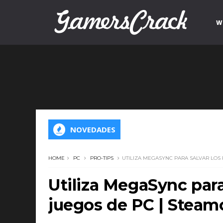
W
NOVEDADES
HOME
PC
PRO-TIPS
UTILIZA MEGASYNC PARA SALVAR LOS
Utiliza MegaSync para
juegos de PC | Steam