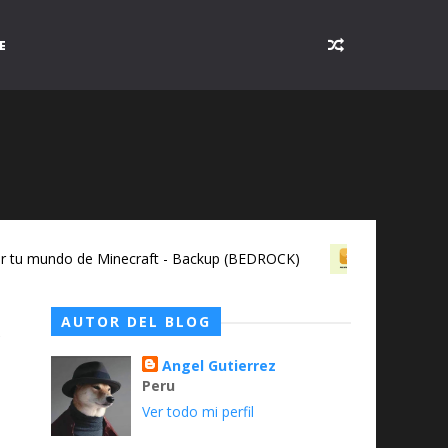
E
undo de Minecraft - Backup (BEDROCK)
Todo sobr
APPX
AUTOR DEL BLOG
Angel Gutierrez
Peru
Ver todo mi perfil