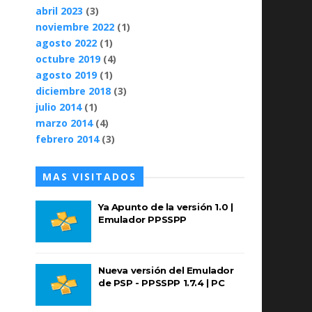
abril 2023
(3)
noviembre 2022
(1)
agosto 2022
(1)
octubre 2019
(4)
agosto 2019
(1)
diciembre 2018
(3)
julio 2014
(1)
marzo 2014
(4)
febrero 2014
(3)
MAS VISITADOS
Ya Apunto de la versión 1.0 |
Emulador PPSSPP
Nueva versión del Emulador
de PSP - PPSSPP 1.7.4 | PC