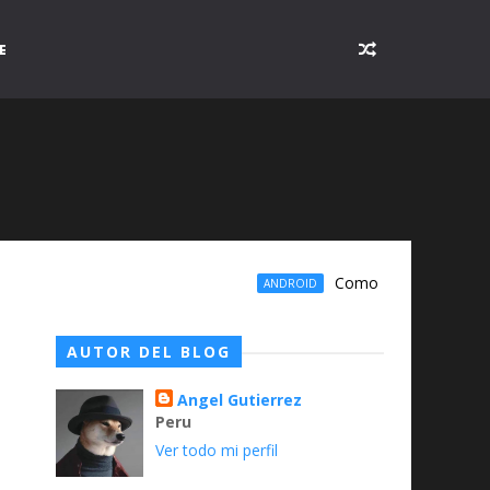
E
Como guardar tu mundo 
ANDROID
AUTOR DEL BLOG
Angel Gutierrez
Peru
Ver todo mi perfil