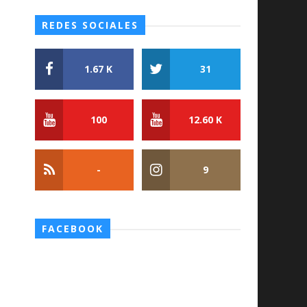
REDES SOCIALES
1.67 K
31
100
12.60 K
-
9
FACEBOOK