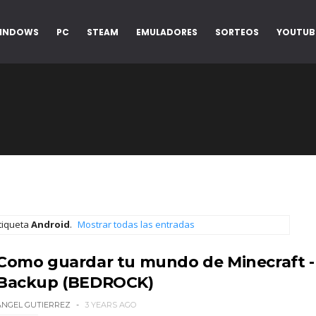
INDOWS
PC
STEAM
EMULADORES
SORTEOS
YOUTUB
tiqueta
Android
.
Mostrar todas las entradas
Como guardar tu mundo de Minecraft -
Backup (BEDROCK)
ANGEL GUTIERREZ
3 YEARS AGO