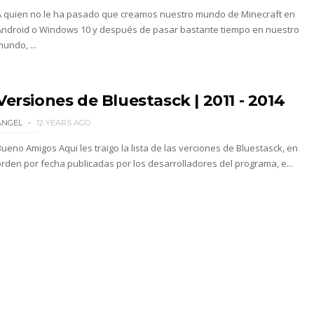
A quien no le ha pasado que creamos nuestro mundo de Minecraft en
Android o Windows 10 y después de pasar bastante tiempo en nuestro
undo, ...
Versiones de Bluestasck | 2011 - 2014
ANGEL
12 YEARS AGO
ueno Amigos Aqui les traigo la lista de las verciones de Bluestasck, en
orden por fecha publicadas por los desarrolladores del programa, e...