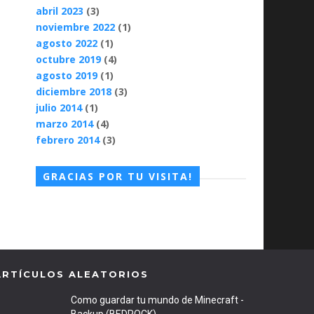
abril 2023
(3)
noviembre 2022
(1)
agosto 2022
(1)
octubre 2019
(4)
agosto 2019
(1)
diciembre 2018
(3)
julio 2014
(1)
marzo 2014
(4)
febrero 2014
(3)
GRACIAS POR TU VISITA!
ARTÍCULOS ALEATORIOS
Como guardar tu mundo de Minecraft -
Backup (BEDROCK)