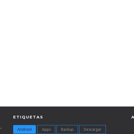
ETIQUETAS
-
Android
Appx
Backup
Descargar