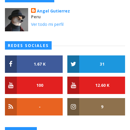
Angel Gutierrez
Peru
Ver todo mi perfil
REDES SOCIALES
1.67 K
31
100
12.60 K
-
9